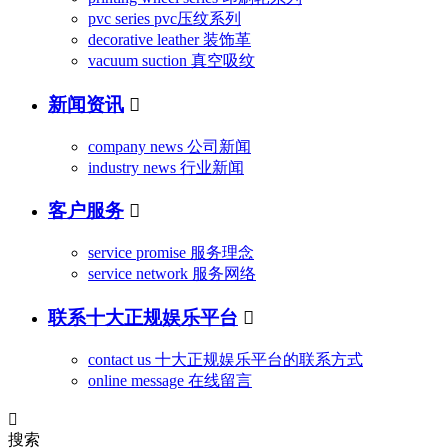
pvc series
pvc压纹系列
decorative leather
装饰革
vacuum suction
真空吸纹
新闻资讯

company news
公司新闻
industry news
行业新闻
客户服务

service promise
服务理念
service network
服务网络
联系十大正规娱乐平台

contact us
十大正规娱乐平台的联系方式
online message
在线留言

搜索