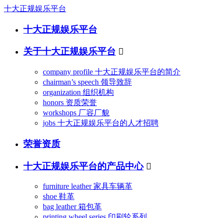
十大正规娱乐平台
十大正规娱乐平台
关于十大正规娱乐平台

company profile
十大正规娱乐平台的简介
chairman’s speech
领导致辞
organization
组织机构
honors
资质荣誉
workshops
厂容厂貌
jobs
十大正规娱乐平台的人才招聘
荣誉资质
十大正规娱乐平台的产品中心

furniture leather
家具车辆革
shoe
鞋革
bag leather
箱包革
printing wheel series
印刷轮系列