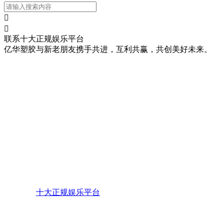


联系十大正规娱乐平台
亿华塑胶与新老朋友携手共进，互利共赢，共创美好未来。
南通亿华塑胶有限公司
联 系 人：陈施明
手 机：
电 话：
传 真：86-513-86637926
邮 编：226003
地 址：江苏省南通市通州区兴东镇孙李桥工业园18号
网 址：
十大正规娱乐平台
邮 箱：