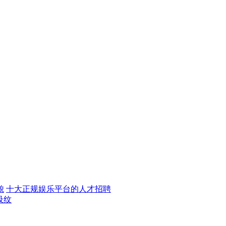
貌
十大正规娱乐平台的人才招聘
吸纹