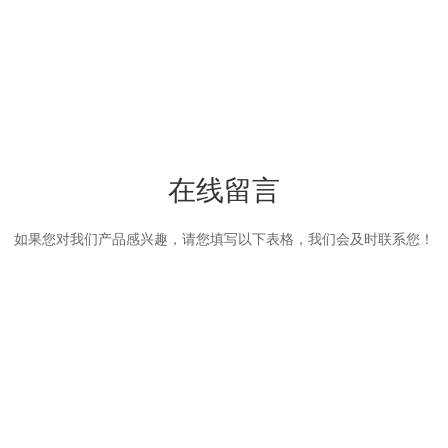
在线留言
如果您对我们产品感兴趣，请您填写以下表格，我们会及时联系您！