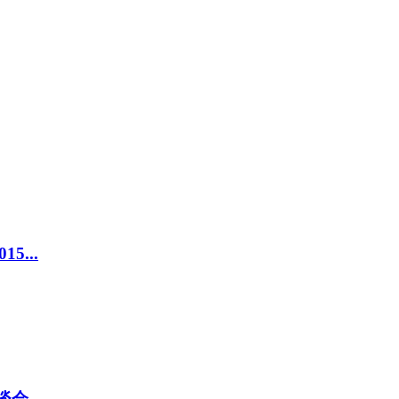
5...
谈会