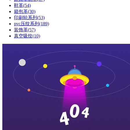
鞋革
(54)
箱包革
(30)
印刷轮系列
(53)
pvc压纹系列
(189)
装饰革
(57)
真空吸纹
(10)