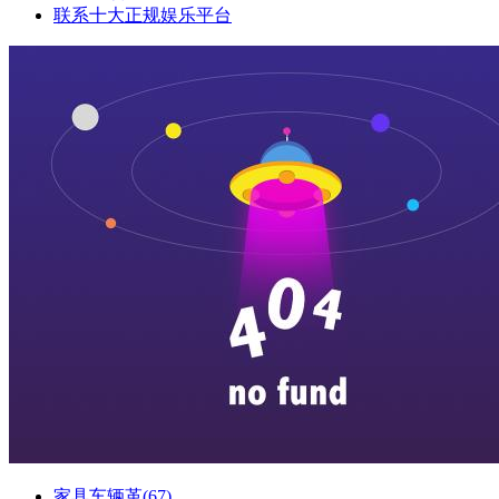
联系十大正规娱乐平台
家具车辆革
(67)