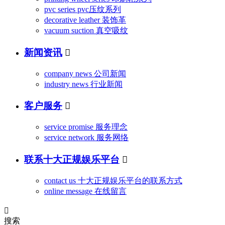
pvc series
pvc压纹系列
decorative leather
装饰革
vacuum suction
真空吸纹
新闻资讯

company news
公司新闻
industry news
行业新闻
客户服务

service promise
服务理念
service network
服务网络
联系十大正规娱乐平台

contact us
十大正规娱乐平台的联系方式
online message
在线留言

搜索