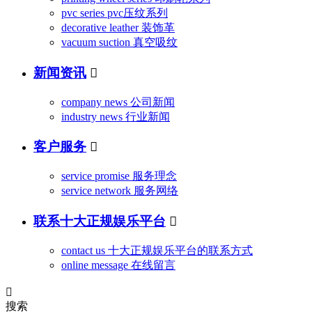
pvc series
pvc压纹系列
decorative leather
装饰革
vacuum suction
真空吸纹
新闻资讯

company news
公司新闻
industry news
行业新闻
客户服务

service promise
服务理念
service network
服务网络
联系十大正规娱乐平台

contact us
十大正规娱乐平台的联系方式
online message
在线留言

搜索