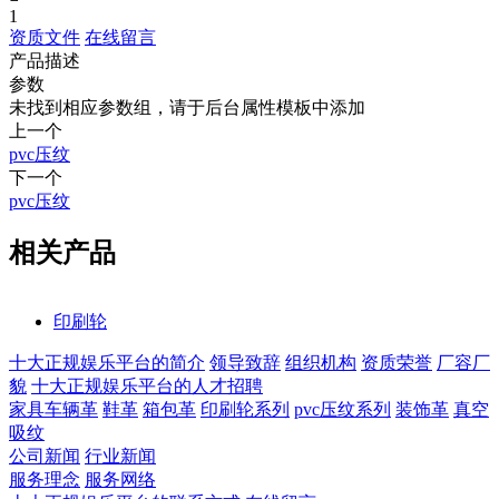
1
资质文件
在线留言
产品描述
参数
未找到相应参数组，请于后台属性模板中添加
上一个
pvc压纹
下一个
pvc压纹
相关产品
印刷轮
十大正规娱乐平台的简介
领导致辞
组织机构
资质荣誉
厂容厂
貌
十大正规娱乐平台的人才招聘
家具车辆革
鞋革
箱包革
印刷轮系列
pvc压纹系列
装饰革
真空
吸纹
公司新闻
行业新闻
服务理念
服务网络