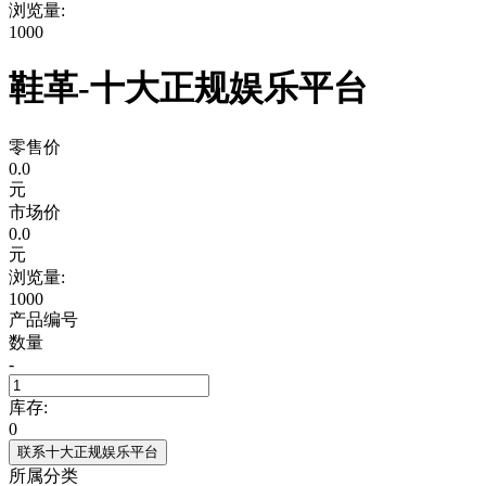
浏览量:
1000
鞋革-十大正规娱乐平台
零售价
0.0
元
市场价
0.0
元
浏览量:
1000
产品编号
数量
-
库存:
0
联系十大正规娱乐平台
所属分类