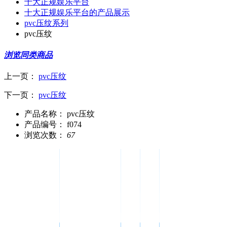
十大正规娱乐平台
十大正规娱乐平台的产品展示
pvc压纹系列
pvc压纹
浏览同类商品
上一页：
pvc压纹
下一页：
pvc压纹
产品名称：
pvc压纹
产品编号：
f074
浏览次数：
67
关于十
十大正规娱
新
留
联系十大
大正规
乐平台的产
闻
言
正规娱乐
娱乐平
品展示
资
反
平台