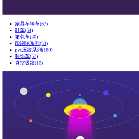
家具车辆革
(67)
鞋革
(54)
箱包革
(30)
印刷轮系列
(53)
pvc压纹系列
(189)
装饰革
(57)
真空吸纹
(10)