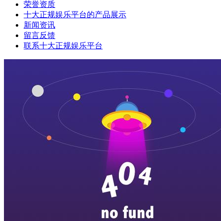
荣誉资质
十大正规娱乐平台的产品展示
新闻资讯
留言反馈
联系十大正规娱乐平台