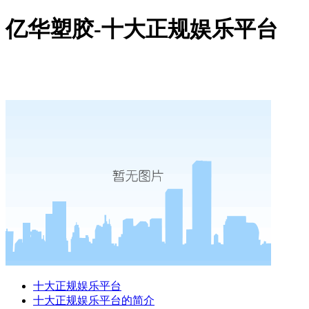
亿华塑胶-十大正规娱乐平台
欢迎您来到南通亿华塑胶有限公司网站！
十大正规娱乐平台
十大正规娱乐平台的简介