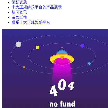
荣誉资质
十大正规娱乐平台的产品展示
新闻资讯
留言反馈
联系十大正规娱乐平台