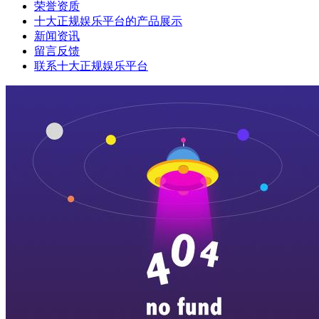
荣誉资质
十大正规娱乐平台的产品展示
新闻资讯
留言反馈
联系十大正规娱乐平台