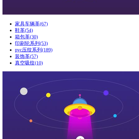
家具车辆革
(67)
鞋革
(54)
箱包革
(30)
印刷轮系列
(53)
pvc压纹系列
(189)
装饰革
(57)
真空吸纹
(10)