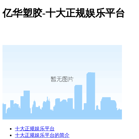
亿华塑胶-十大正规娱乐平台
欢迎您来到南通亿华塑胶有限公司网站！
十大正规娱乐平台
|
十大正规娱乐平台
十大正规娱乐平台的简介