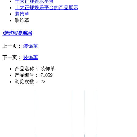
十大正规娱乐平台
十大正规娱乐平台的产品展示
装饰革
装饰革
浏览同类商品
上一页：
装饰革
下一页：
装饰革
产品名称：
装饰革
产品编号：
71059
浏览次数：
42
关于十
十大正规娱
新
留
联系十大
大正规
乐平台的产
闻
言
正规娱乐
娱乐平
品展示
资
反
平台