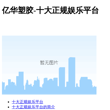
亿华塑胶-十大正规娱乐平台
欢迎您来到南通亿华塑胶有限公司网站！
十大正规娱乐平台
|
十大正规娱乐平台
十大正规娱乐平台的简介