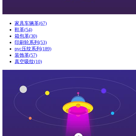
家具车辆革
(67)
鞋革
(54)
箱包革
(30)
印刷轮系列
(53)
pvc压纹系列
(189)
装饰革
(57)
真空吸纹
(10)