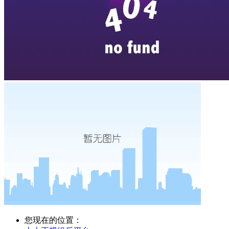
您现在的位置：