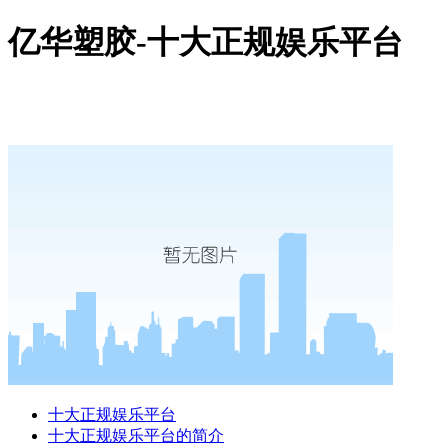
亿华塑胶-十大正规娱乐平台
欢迎您来到南通亿华塑胶有限公司网站！
十大正规娱乐平台
|
十大正规娱乐平台
十大正规娱乐平台的简介