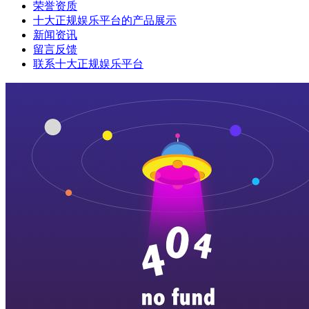
荣誉资质
十大正规娱乐平台的产品展示
新闻资讯
留言反馈
联系十大正规娱乐平台