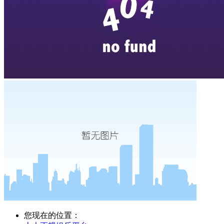
您现在的位置：