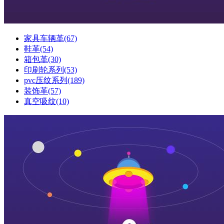
家具车辆革
(67)
鞋革
(54)
箱包革
(30)
印刷轮系列
(53)
pvc压纹系列
(189)
装饰革
(57)
真空吸纹
(10)