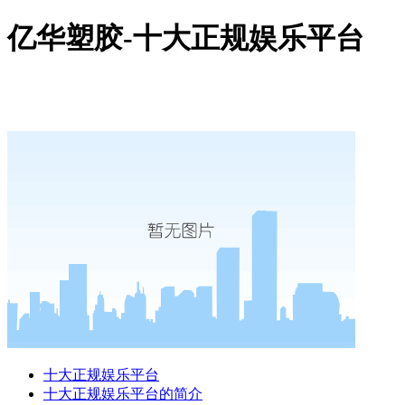
亿华塑胶-十大正规娱乐平台
欢迎您来到南通亿华塑胶有限公司网站！
十大正规娱乐平台
|
十大正规娱乐平台
十大正规娱乐平台的简介