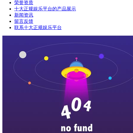
荣誉资质
十大正规娱乐平台的产品展示
新闻资讯
留言反馈
联系十大正规娱乐平台