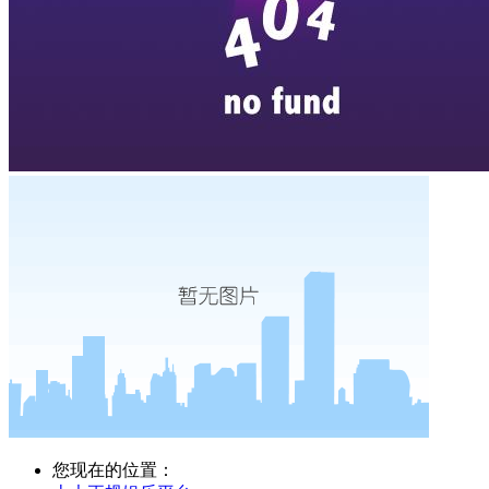
您现在的位置：