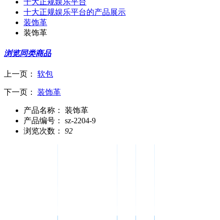
十大正规娱乐平台
十大正规娱乐平台的产品展示
装饰革
装饰革
浏览同类商品
上一页：
软包
下一页：
装饰革
产品名称：
装饰革
产品编号：
sz-2204-9
浏览次数：
92
关于十
十大正规娱
新
留
联系十大
大正规
乐平台的产
闻
言
正规娱乐
娱乐平
品展示
资
反
平台