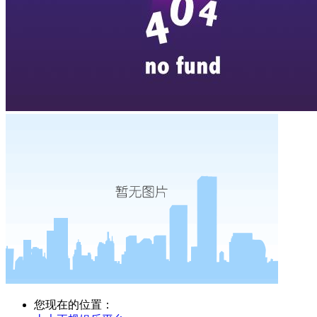
您现在的位置：