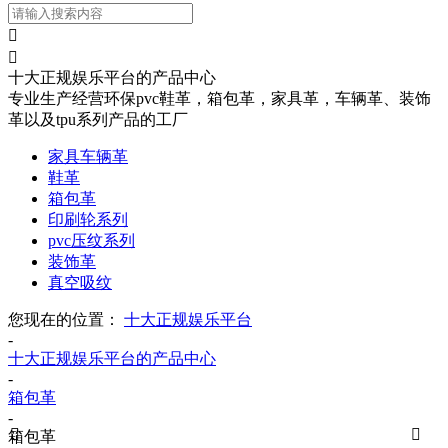


十大正规娱乐平台的产品中心
专业生产经营环保pvc鞋革，箱包革，家具革，车辆革、装饰
革以及tpu系列产品的工厂
家具车辆革
鞋革
箱包革
印刷轮系列
pvc压纹系列
装饰革
真空吸纹
您现在的位置：
十大正规娱乐平台
-
十大正规娱乐平台的产品中心
-
箱包革
-


箱包革