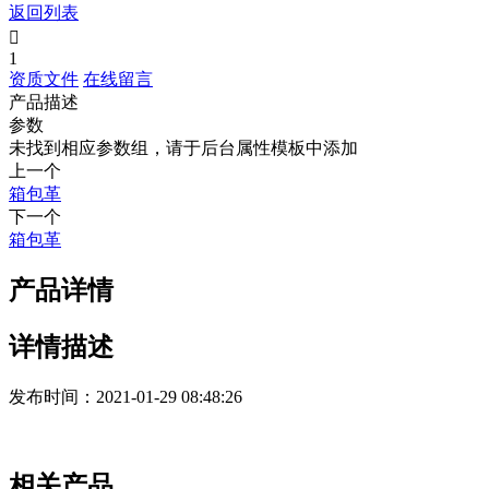
返回列表

1
资质文件
在线留言
产品描述
参数
未找到相应参数组，请于后台属性模板中添加
上一个
箱包革
下一个
箱包革
产品详情
详情描述
发布时间：
2021-01-29 08:48:26
相关产品