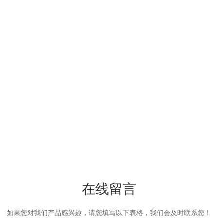
在线留言
如果您对我们产品感兴趣，请您填写以下表格，我们会及时联系您！