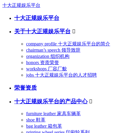
十大正规娱乐平台
十大正规娱乐平台
关于十大正规娱乐平台

company profile
十大正规娱乐平台的简介
chairman’s speech
领导致辞
organization
组织机构
honors
资质荣誉
workshops
厂容厂貌
jobs
十大正规娱乐平台的人才招聘
荣誉资质
十大正规娱乐平台的产品中心

furniture leather
家具车辆革
shoe
鞋革
bag leather
箱包革
printing wheel series
印刷轮系列