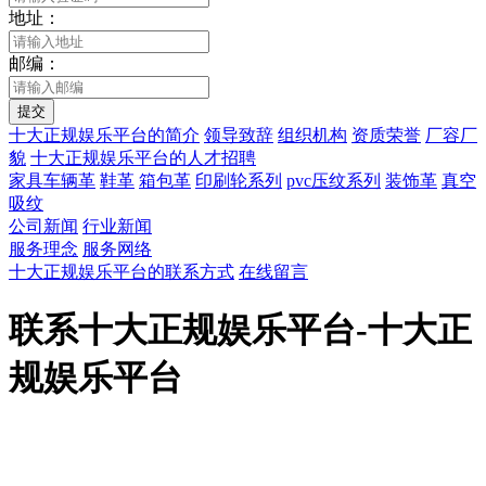
地址：
邮编：
提交
十大正规娱乐平台的简介
领导致辞
组织机构
资质荣誉
厂容厂
貌
十大正规娱乐平台的人才招聘
家具车辆革
鞋革
箱包革
印刷轮系列
pvc压纹系列
装饰革
真空
吸纹
公司新闻
行业新闻
服务理念
服务网络
十大正规娱乐平台的联系方式
在线留言
联系十大正规娱乐平台-十大正
规娱乐平台
服务热线：
公司地址：