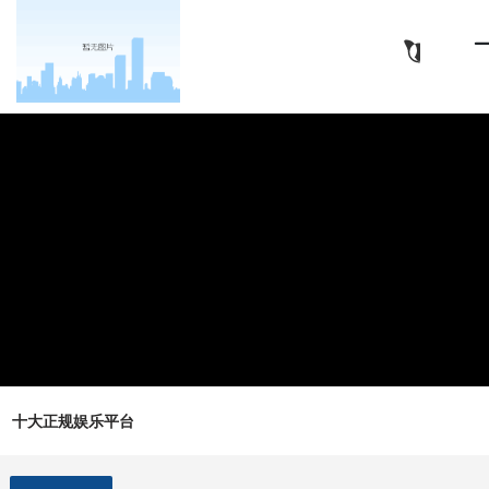
箱包革-十大正规娱乐平
台
十大正规娱乐平台