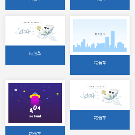
箱包革
箱包革
箱包革
箱包革