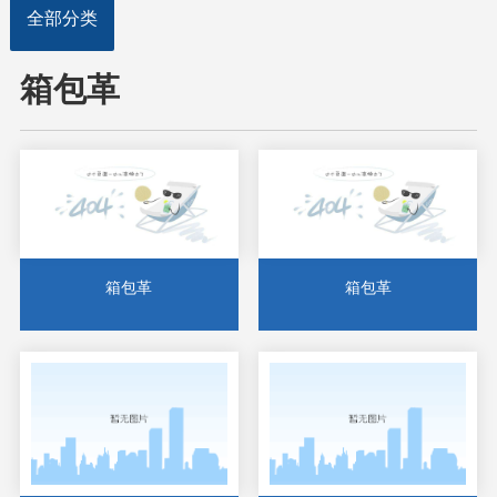
全部分类
箱包革
箱包革
箱包革