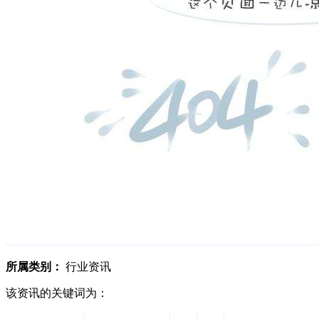
所属类别：
行业资讯
该资讯的关键词为：