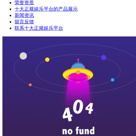
荣誉资质
十大正规娱乐平台的产品展示
新闻资讯
留言反馈
联系十大正规娱乐平台