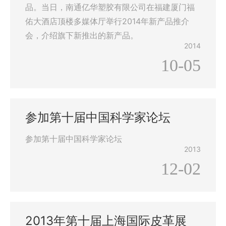
品。当日，南通亿华塑胶有限公司在福建厦门福
佑大酒店顶楼多媒体厅举行2014年新产品推介
会，介绍旗下新推出的新产品。
2014
10-05
参加第十届中国科学家论坛
参加第十届中国科学家论坛
2013
12-02
2013年第十届上海国际皮革展