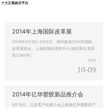
十大正规娱乐平台
2014年上海国际皮革展
2014年9月3日~9月5日，我司参加2014年国际
皮革展览会，上海新国际博览中心(浦东新区龙阳
路2345号)。
2014
10-09
2014年亿华塑胶新品推介会
9月16日，众多客户在推介会上体验亿华塑胶新产