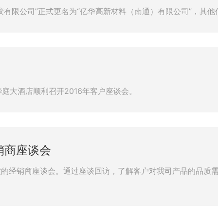
胶有限公司”正式更名为“亿华高新材料（南通）有限公司”，其他
华庭大酒店顺利召开2016年客户座谈会。
销商座谈会
一度的经销商座谈会。通过座谈回访，了解客户对我司产品的品质