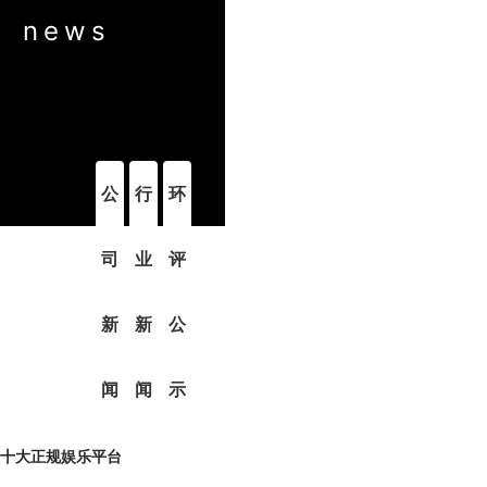
news
公
行
环
司
业
评
新
新
公
闻
闻
示
十大正规娱乐平台