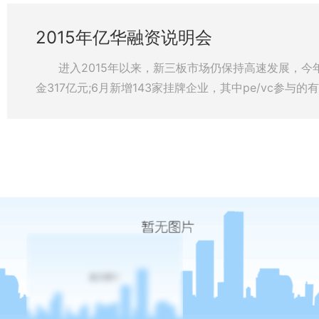
2015年亿华融资说明会
进入2015年以来，新三板市场仍保持高速发展，今年
金317亿元;6月新增143家挂牌企业，其中pe/vc参与的