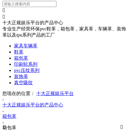


十大正规娱乐平台的产品中心
专业生产经营环保pvc鞋革，箱包革，家具革，车辆革、装饰
革以及tpu系列产品的工厂
家具车辆革
鞋革
箱包革
印刷轮系列
pvc压纹系列
装饰革
真空吸纹
您现在的位置：
十大正规娱乐平台
-
十大正规娱乐平台的产品中心
-
箱包革
-


箱包革