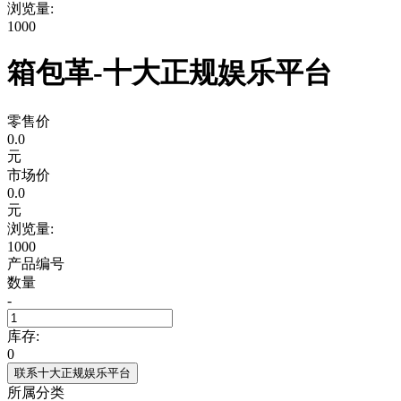
浏览量:
1000
箱包革-十大正规娱乐平台
零售价
0.0
元
市场价
0.0
元
浏览量:
1000
产品编号
数量
-
库存:
0
联系十大正规娱乐平台
所属分类