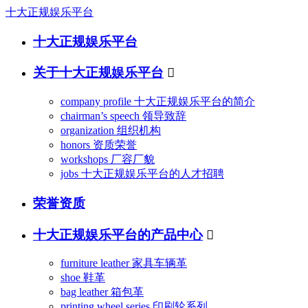
十大正规娱乐平台
十大正规娱乐平台
关于十大正规娱乐平台

company profile
十大正规娱乐平台的简介
chairman’s speech
领导致辞
organization
组织机构
honors
资质荣誉
workshops
厂容厂貌
jobs
十大正规娱乐平台的人才招聘
荣誉资质
十大正规娱乐平台的产品中心

furniture leather
家具车辆革
shoe
鞋革
bag leather
箱包革
printing wheel series
印刷轮系列