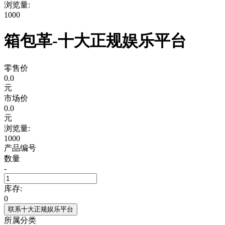
浏览量:
1000
箱包革-十大正规娱乐平台
零售价
0.0
元
市场价
0.0
元
浏览量:
1000
产品编号
数量
-
库存:
0
联系十大正规娱乐平台
所属分类