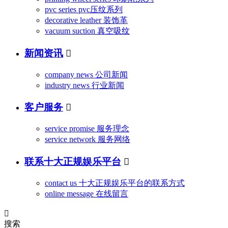
pvc series
pvc压纹系列
decorative leather
装饰革
vacuum suction
真空吸纹
新闻资讯

company news
公司新闻
industry news
行业新闻
客户服务

service promise
服务理念
service network
服务网络
联系十大正规娱乐平台

contact us
十大正规娱乐平台的联系方式
online message
在线留言

搜索