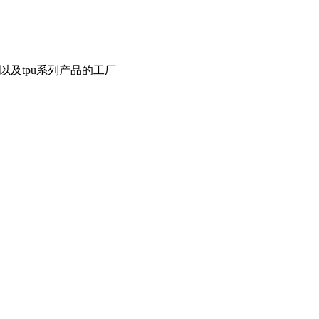
以及tpu系列产品的工厂