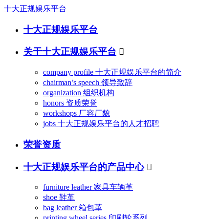
十大正规娱乐平台
十大正规娱乐平台
关于十大正规娱乐平台

company profile
十大正规娱乐平台的简介
chairman’s speech
领导致辞
organization
组织机构
honors
资质荣誉
workshops
厂容厂貌
jobs
十大正规娱乐平台的人才招聘
荣誉资质
十大正规娱乐平台的产品中心

furniture leather
家具车辆革
shoe
鞋革
bag leather
箱包革
printing wheel series
印刷轮系列