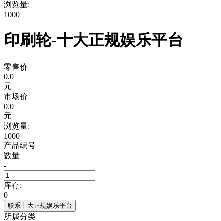
浏览量:
1000
印刷轮-十大正规娱乐平台
零售价
0.0
元
市场价
0.0
元
浏览量:
1000
产品编号
数量
-
库存:
0
联系十大正规娱乐平台
所属分类