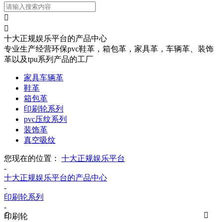


十大正规娱乐平台的产品中心
专业生产经营环保pvc鞋革，箱包革，家具革，车辆革、装饰
革以及tpu系列产品的工厂
家具车辆革
鞋革
箱包革
印刷轮系列
pvc压纹系列
装饰革
真空吸纹
您现在的位置：
十大正规娱乐平台
-
十大正规娱乐平台的产品中心
-
印刷轮系列
-


印刷轮