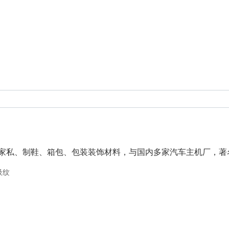
、家私、制鞋、箱包、包装装饰材料，与国内多家汽车主机厂，著
吸纹