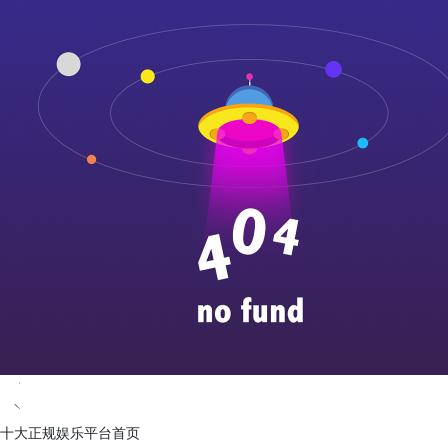
十大正规娱乐平台首页