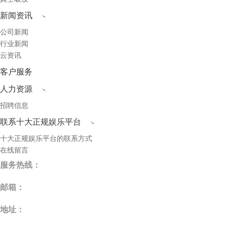
新闻资讯
公司新闻
行业新闻
云资讯
客户服务
人力资源
招聘信息
联系十大正规娱乐平台
十大正规娱乐平台的联系方式
在线留言
服务热线：
邮箱：
地址
：
江苏省南通市通州区兴东镇孙李桥工业园18号