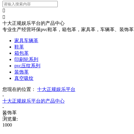


十大正规娱乐平台的产品中心
专业生产经营环保pvc鞋革，箱包革，家具革，车辆革、装饰革
家具车辆革
鞋革
箱包革
印刷轮系列
pvc压纹系列
装饰革
真空吸纹
您现在的位置：
十大正规娱乐平台
-
十大正规娱乐平台的产品中心
-
装饰革

浏览量:
1000