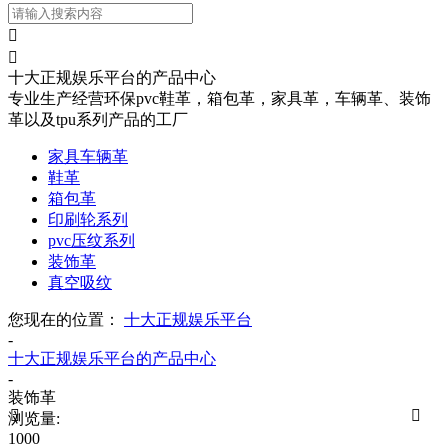


十大正规娱乐平台的产品中心
专业生产经营环保pvc鞋革，箱包革，家具革，车辆革、装饰
革以及tpu系列产品的工厂
家具车辆革
鞋革
箱包革
印刷轮系列
pvc压纹系列
装饰革
真空吸纹
您现在的位置：
十大正规娱乐平台
-
十大正规娱乐平台的产品中心
-
装饰革


浏览量:
1000