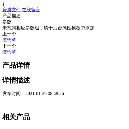
1
资质文件
在线留言
产品描述
参数
未找到相应参数组，请于后台属性模板中添加
上一个
装饰革
下一个
装饰革
产品详情
详情描述
发布时间：
2021-01-29 08:48:26
相关产品