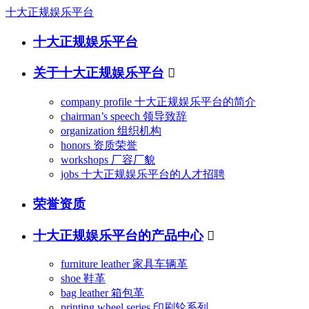
十大正规娱乐平台
十大正规娱乐平台
关于十大正规娱乐平台

company profile
十大正规娱乐平台的简介
chairman’s speech
领导致辞
organization
组织机构
honors
资质荣誉
workshops
厂容厂貌
jobs
十大正规娱乐平台的人才招聘
荣誉资质
十大正规娱乐平台的产品中心

furniture leather
家具车辆革
shoe
鞋革
bag leather
箱包革
printing wheel series
印刷轮系列