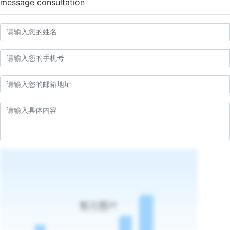
message consultation