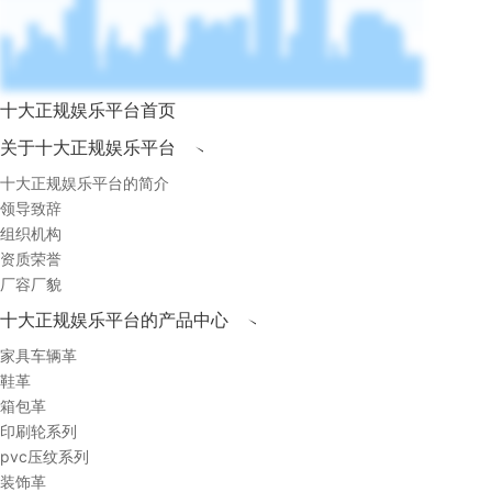
十大正规娱乐平台首页
关于十大正规娱乐平台
十大正规娱乐平台的简介
领导致辞
组织机构
资质荣誉
厂容厂貌
十大正规娱乐平台的产品中心
家具车辆革
鞋革
箱包革
印刷轮系列
pvc压纹系列
装饰革