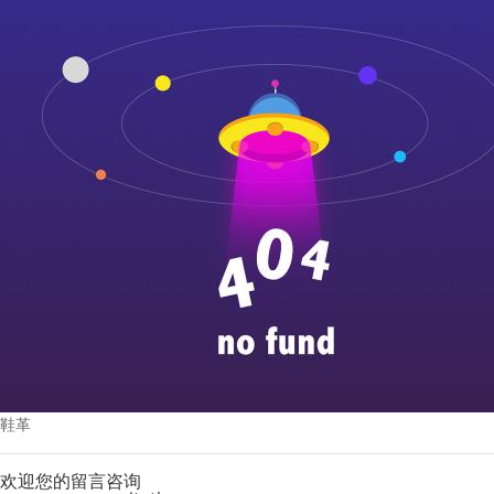
鞋革
欢迎您的留言咨询