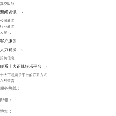
真空吸纹
新闻资讯
公司新闻
行业新闻
云资讯
客户服务
人力资源
招聘信息
联系十大正规娱乐平台
十大正规娱乐平台的联系方式
在线留言
服务热线：
邮箱：
地址
：