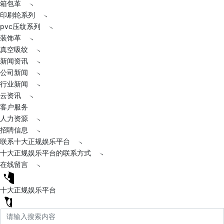
箱包革
印刷轮系列
pvc压纹系列
装饰革
真空吸纹
新闻资讯
公司新闻
行业新闻
云资讯
客户服务
人力资源
招聘信息
联系十大正规娱乐平台
十大正规娱乐平台的联系方式
在线留言
十大正规娱乐平台