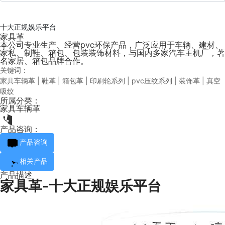
products
十大正规娱乐平台
家具革
本公司专业生产、经营pvc环保产品，广泛应用于车辆、建材、
家私、制鞋、箱包、包装装饰材料，与国内多家汽车主机厂，著
名家居、箱包品牌合作。
关键词：
家具车辆革 | 鞋革 | 箱包革 | 印刷轮系列 | pvc压纹系列 | 装饰革 | 真空
吸纹
所属分类：
家具车辆革
产品咨询：
产品咨询
相关产品
产品描述
家具革-十大正规娱乐平台