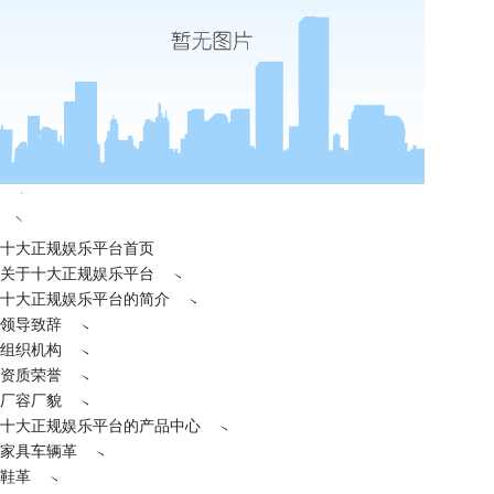
十大正规娱乐平台首页
关于十大正规娱乐平台
十大正规娱乐平台的简介
领导致辞
组织机构
资质荣誉
厂容厂貌
十大正规娱乐平台的产品中心
家具车辆革
鞋革