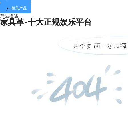
相关产品
产品描述
家具革-十大正规娱乐平台