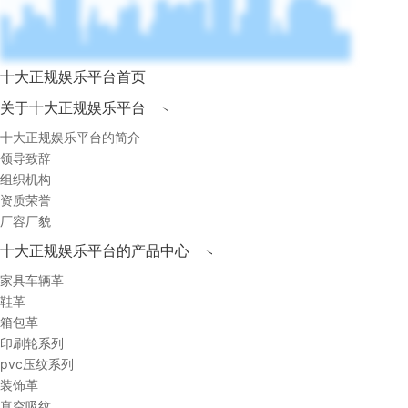
十大正规娱乐平台首页
关于十大正规娱乐平台
十大正规娱乐平台的简介
领导致辞
组织机构
资质荣誉
厂容厂貌
十大正规娱乐平台的产品中心
家具车辆革
鞋革
箱包革
印刷轮系列
pvc压纹系列
装饰革
真空吸纹