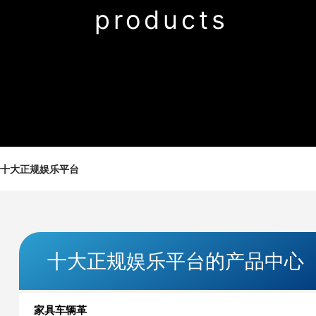
products
十大正规娱乐平台
十大正规娱乐平台的产品中心
家具车辆革