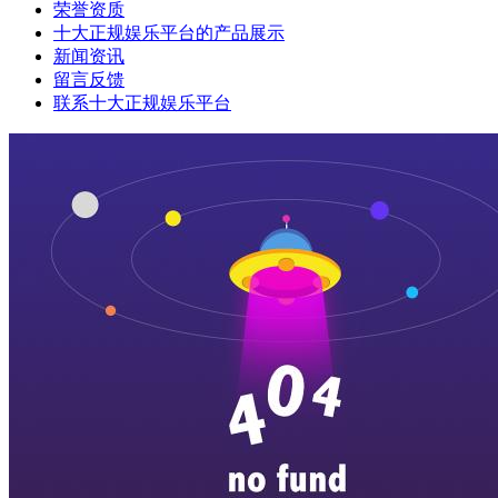
荣誉资质
十大正规娱乐平台的产品展示
新闻资讯
留言反馈
联系十大正规娱乐平台