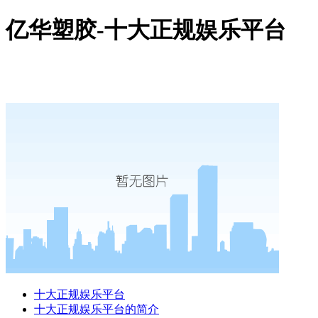
亿华塑胶-十大正规娱乐平台
欢迎您来到南通亿华塑胶有限公司网站！
十大正规娱乐平台
|
十大正规娱乐平台
十大正规娱乐平台的简介