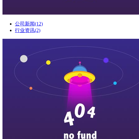
公司新闻
(12)
行业资讯
(2)