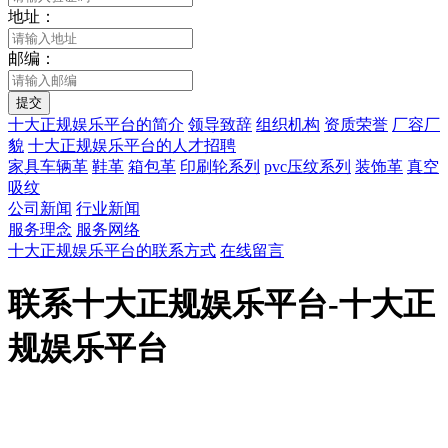
地址：
邮编：
提交
十大正规娱乐平台的简介
领导致辞
组织机构
资质荣誉
厂容厂
貌
十大正规娱乐平台的人才招聘
家具车辆革
鞋革
箱包革
印刷轮系列
pvc压纹系列
装饰革
真空
吸纹
公司新闻
行业新闻
服务理念
服务网络
十大正规娱乐平台的联系方式
在线留言
联系十大正规娱乐平台-十大正
规娱乐平台
服务热线：
公司地址：