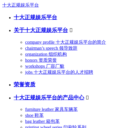
十大正规娱乐平台
十大正规娱乐平台
关于十大正规娱乐平台

company profile
十大正规娱乐平台的简介
chairman’s speech
领导致辞
organization
组织机构
honors
资质荣誉
workshops
厂容厂貌
jobs
十大正规娱乐平台的人才招聘
荣誉资质
十大正规娱乐平台的产品中心

furniture leather
家具车辆革
shoe
鞋革
bag leather
箱包革
printing wheel series
印刷轮系列