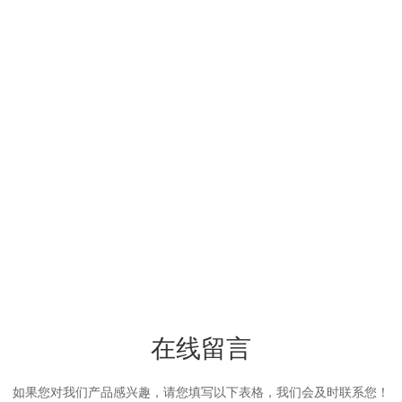
在线留言
如果您对我们产品感兴趣，请您填写以下表格，我们会及时联系您！