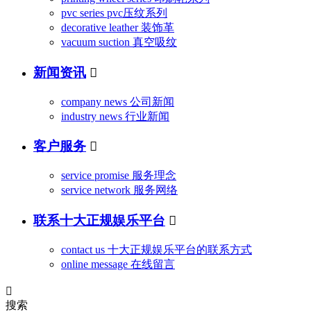
pvc series
pvc压纹系列
decorative leather
装饰革
vacuum suction
真空吸纹
新闻资讯

company news
公司新闻
industry news
行业新闻
客户服务

service promise
服务理念
service network
服务网络
联系十大正规娱乐平台

contact us
十大正规娱乐平台的联系方式
online message
在线留言

搜索