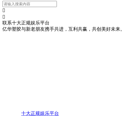


联系十大正规娱乐平台
亿华塑胶与新老朋友携手共进，互利共赢，共创美好未来。
南通亿华塑胶有限公司
联 系 人：陈施明
手 机：
电 话：
传 真：86-513-86637926
邮 编：226003
地 址：江苏省南通市通州区兴东镇孙李桥工业园18号
网 址：
十大正规娱乐平台
邮 箱：