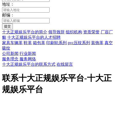
地址：
邮编：
提交
十大正规娱乐平台的简介
领导致辞
组织机构
资质荣誉
厂容厂
貌
十大正规娱乐平台的人才招聘
家具车辆革
鞋革
箱包革
印刷轮系列
pvc压纹系列
装饰革
真空
吸纹
公司新闻
行业新闻
服务理念
服务网络
十大正规娱乐平台的联系方式
在线留言
联系十大正规娱乐平台-十大正
规娱乐平台
服务热线：
公司地址：