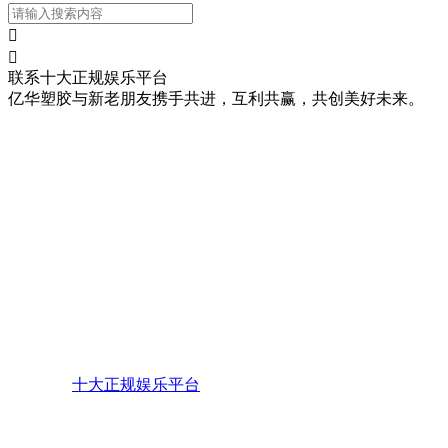


联系十大正规娱乐平台
亿华塑胶与新老朋友携手共进，互利共赢，共创美好未来。
南通亿华塑胶有限公司
联 系 人：陈施明
手 机：
电 话：
传 真：86-513-86637926
邮 编：226003
地 址：江苏省南通市通州区兴东镇孙李桥工业园18号
网 址：
十大正规娱乐平台
邮 箱：