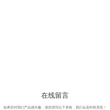
在线留言
如果您对我们产品感兴趣，请您填写以下表格，我们会及时联系您！