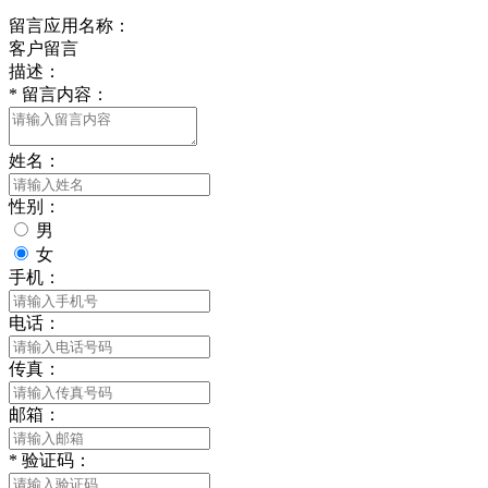
留言应用名称：
客户留言
描述：
*
留言内容：
姓名：
性别：
男
女
手机：
电话：
传真：
邮箱：
*
验证码：