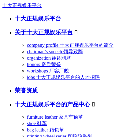
十大正规娱乐平台
十大正规娱乐平台
关于十大正规娱乐平台

company profile
十大正规娱乐平台的简介
chairman’s speech
领导致辞
organization
组织机构
honors
资质荣誉
workshops
厂容厂貌
jobs
十大正规娱乐平台的人才招聘
荣誉资质
十大正规娱乐平台的产品中心

furniture leather
家具车辆革
shoe
鞋革
bag leather
箱包革
printing wheel series
印刷轮系列