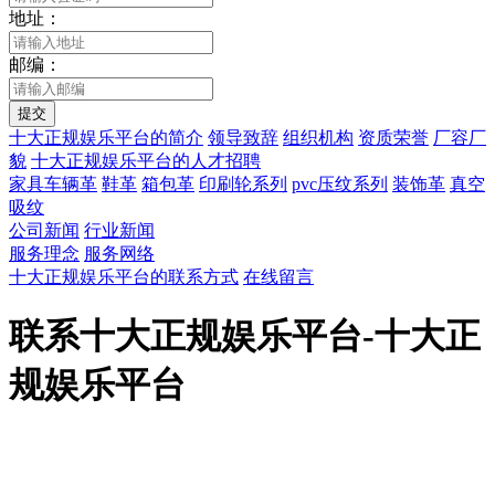
地址：
邮编：
提交
十大正规娱乐平台的简介
领导致辞
组织机构
资质荣誉
厂容厂
貌
十大正规娱乐平台的人才招聘
家具车辆革
鞋革
箱包革
印刷轮系列
pvc压纹系列
装饰革
真空
吸纹
公司新闻
行业新闻
服务理念
服务网络
十大正规娱乐平台的联系方式
在线留言
联系十大正规娱乐平台-十大正
规娱乐平台
服务热线：
公司地址：