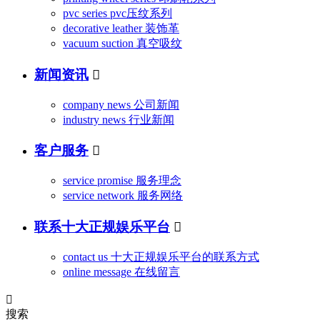
pvc series
pvc压纹系列
decorative leather
装饰革
vacuum suction
真空吸纹
新闻资讯

company news
公司新闻
industry news
行业新闻
客户服务

service promise
服务理念
service network
服务网络
联系十大正规娱乐平台

contact us
十大正规娱乐平台的联系方式
online message
在线留言

搜索