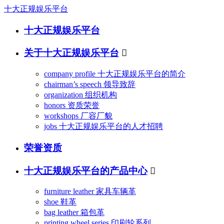
十大正规娱乐平台
十大正规娱乐平台
关于十大正规娱乐平台

company profile
十大正规娱乐平台的简介
chairman’s speech
领导致辞
organization
组织机构
honors
资质荣誉
workshops
厂容厂貌
jobs
十大正规娱乐平台的人才招聘
荣誉资质
十大正规娱乐平台的产品中心

furniture leather
家具车辆革
shoe
鞋革
bag leather
箱包革
printing wheel series
印刷轮系列