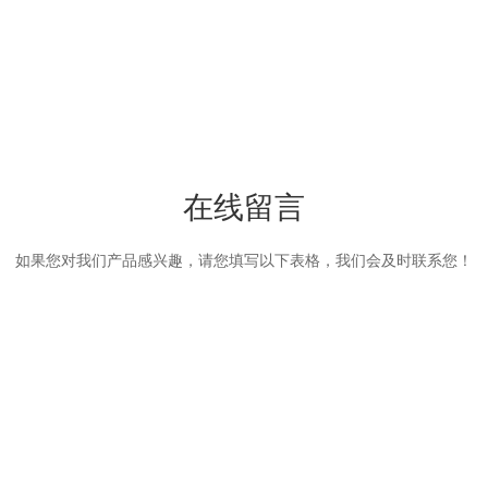
在线留言
如果您对我们产品感兴趣，请您填写以下表格，我们会及时联系您！