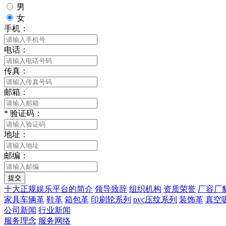
男
女
手机：
电话：
传真：
邮箱：
*
验证码：
地址：
邮编：
提交
十大正规娱乐平台的简介
领导致辞
组织机构
资质荣誉
厂容厂
家具车辆革
鞋革
箱包革
印刷轮系列
pvc压纹系列
装饰革
真空
公司新闻
行业新闻
服务理念
服务网络