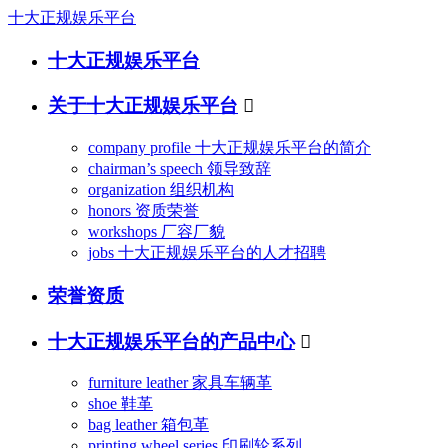
十大正规娱乐平台
十大正规娱乐平台
关于十大正规娱乐平台

company profile
十大正规娱乐平台的简介
chairman’s speech
领导致辞
organization
组织机构
honors
资质荣誉
workshops
厂容厂貌
jobs
十大正规娱乐平台的人才招聘
荣誉资质
十大正规娱乐平台的产品中心

furniture leather
家具车辆革
shoe
鞋革
bag leather
箱包革
printing wheel series
印刷轮系列