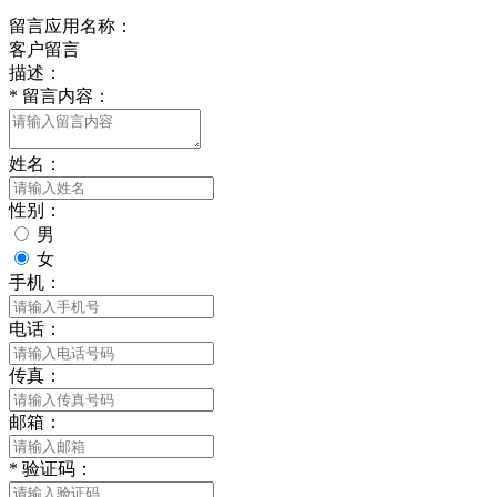
留言应用名称：
客户留言
描述：
*
留言内容：
姓名：
性别：
男
女
手机：
电话：
传真：
邮箱：
*
验证码：