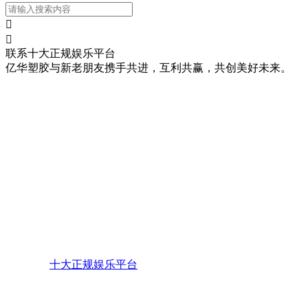


联系十大正规娱乐平台
亿华塑胶与新老朋友携手共进，互利共赢，共创美好未来。
南通亿华塑胶有限公司
联 系 人：陈施明
手 机：
电 话：
传 真：86-513-86637926
邮 编：226003
地 址：江苏省南通市通州区兴东镇孙李桥工业园18号
网 址：
十大正规娱乐平台
邮 箱：