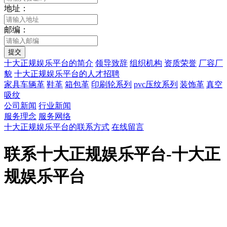
地址：
邮编：
提交
十大正规娱乐平台的简介
领导致辞
组织机构
资质荣誉
厂容厂
貌
十大正规娱乐平台的人才招聘
家具车辆革
鞋革
箱包革
印刷轮系列
pvc压纹系列
装饰革
真空
吸纹
公司新闻
行业新闻
服务理念
服务网络
十大正规娱乐平台的联系方式
在线留言
联系十大正规娱乐平台-十大正
规娱乐平台
服务热线：
公司地址：