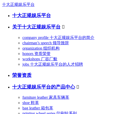
十大正规娱乐平台
十大正规娱乐平台
关于十大正规娱乐平台

company profile
十大正规娱乐平台的简介
chairman’s speech
领导致辞
organization
组织机构
honors
资质荣誉
workshops
厂容厂貌
jobs
十大正规娱乐平台的人才招聘
荣誉资质
十大正规娱乐平台的产品中心

furniture leather
家具车辆革
shoe
鞋革
bag leather
箱包革
printing wheel series
印刷轮系列