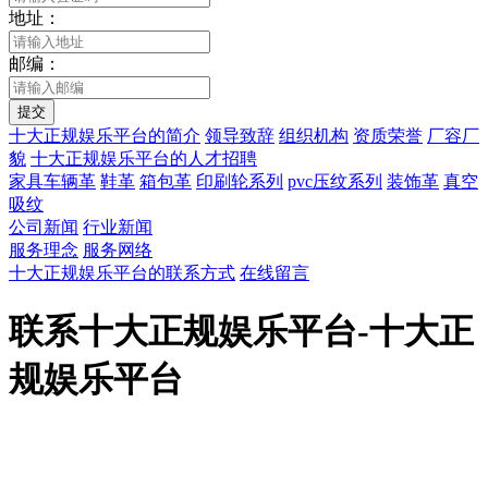
地址：
邮编：
提交
十大正规娱乐平台的简介
领导致辞
组织机构
资质荣誉
厂容厂
貌
十大正规娱乐平台的人才招聘
家具车辆革
鞋革
箱包革
印刷轮系列
pvc压纹系列
装饰革
真空
吸纹
公司新闻
行业新闻
服务理念
服务网络
十大正规娱乐平台的联系方式
在线留言
联系十大正规娱乐平台-十大正
规娱乐平台
服务热线：
公司地址：