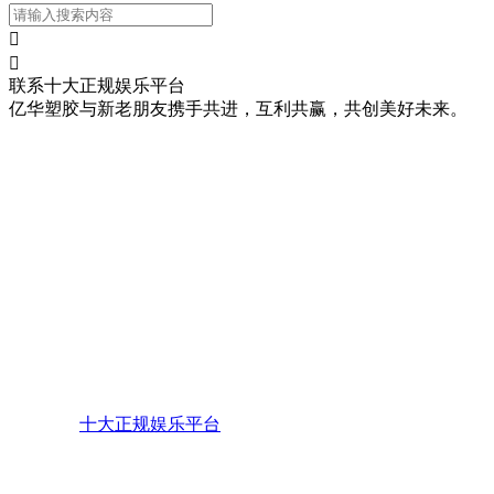


联系十大正规娱乐平台
亿华塑胶与新老朋友携手共进，互利共赢，共创美好未来。
南通亿华塑胶有限公司
联 系 人：陈施明
手 机：
电 话：
传 真：86-513-86637926
邮 编：226003
地 址：江苏省南通市通州区兴东镇孙李桥工业园18号
网 址：
十大正规娱乐平台
邮 箱：