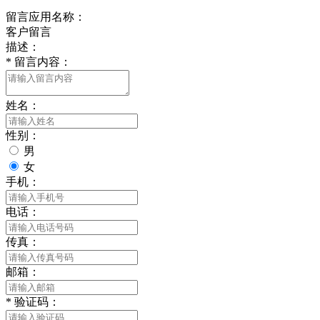
留言应用名称：
客户留言
描述：
*
留言内容：
姓名：
性别：
男
女
手机：
电话：
传真：
邮箱：
*
验证码：