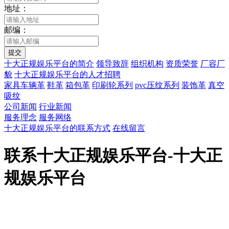
地址：
邮编：
提交
十大正规娱乐平台的简介
领导致辞
组织机构
资质荣誉
厂容厂
貌
十大正规娱乐平台的人才招聘
家具车辆革
鞋革
箱包革
印刷轮系列
pvc压纹系列
装饰革
真空
吸纹
公司新闻
行业新闻
服务理念
服务网络
十大正规娱乐平台的联系方式
在线留言
联系十大正规娱乐平台-十大正
规娱乐平台
服务热线：
公司地址：