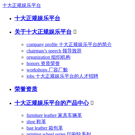
十大正规娱乐平台
十大正规娱乐平台
关于十大正规娱乐平台

company profile
十大正规娱乐平台的简介
chairman’s speech
领导致辞
organization
组织机构
honors
资质荣誉
workshops
厂容厂貌
jobs
十大正规娱乐平台的人才招聘
荣誉资质
十大正规娱乐平台的产品中心

furniture leather
家具车辆革
shoe
鞋革
bag leather
箱包革
printing wheel series
印刷轮系列