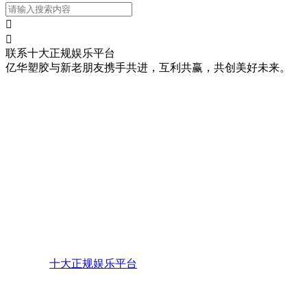


联系十大正规娱乐平台
亿华塑胶与新老朋友携手共进，互利共赢，共创美好未来。
南通亿华塑胶有限公司
联 系 人：陈施明
手 机：
电 话：
传 真：86-513-86637926
邮 编：226003
地 址：江苏省南通市通州区兴东镇孙李桥工业园18号
网 址：
十大正规娱乐平台
邮 箱：