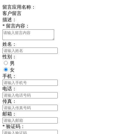
留言应用名称：
客户留言
描述：
*
留言内容：
姓名：
性别：
男
女
手机：
电话：
传真：
邮箱：
*
验证码：