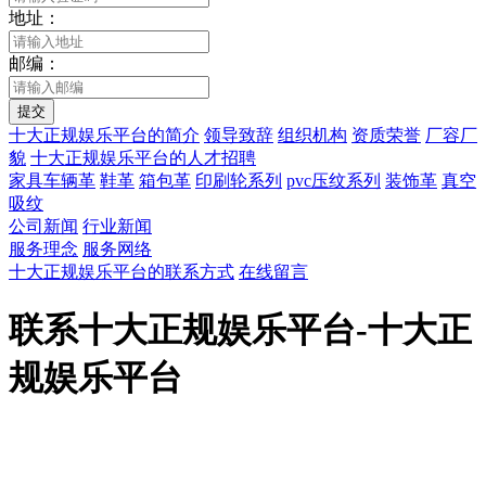
地址：
邮编：
提交
十大正规娱乐平台的简介
领导致辞
组织机构
资质荣誉
厂容厂
貌
十大正规娱乐平台的人才招聘
家具车辆革
鞋革
箱包革
印刷轮系列
pvc压纹系列
装饰革
真空
吸纹
公司新闻
行业新闻
服务理念
服务网络
十大正规娱乐平台的联系方式
在线留言
联系十大正规娱乐平台-十大正
规娱乐平台
服务热线：
公司地址：